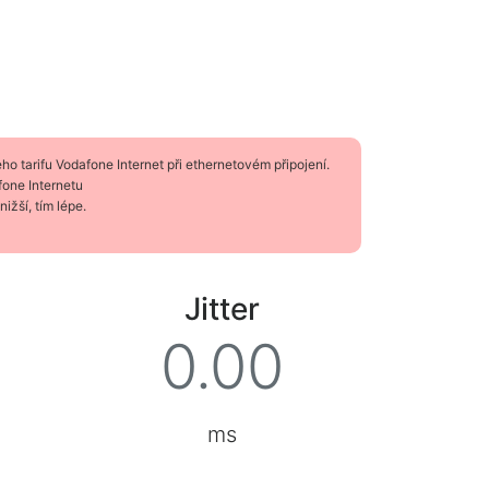
ho tarifu Vodafone Internet při ethernetovém připojení.
fone Internetu
ižší, tím lépe.
Jitter
ms