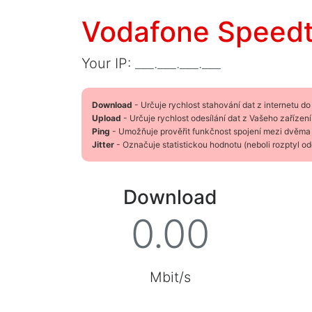
Vodafone Speedt
Your IP:
Download
- Určuje rychlost stahování dat z internetu do
Upload
- Určuje rychlost odesílání dat z Vašeho zařízení
Ping
- Umožňuje prověřit funkčnost spojení mezi dvěma síť
Jitter
- Označuje statistickou hodnotu (neboli rozptyl od
Download
Mbit/s