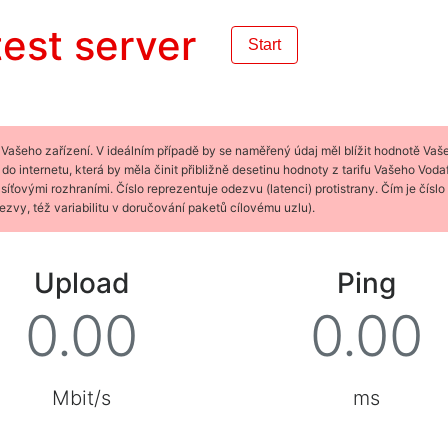
est server
Start
 Vašeho zařízení. V ideálním případě by se naměřený údaj měl blížit hodnotě Vaše
 do internetu, která by měla činit přibližně desetinu hodnoty z tarifu Vašeho Voda
ovými rozhraními. Číslo reprezentuje odezvu (latenci) protistrany. Čím je číslo n
ezvy, též variabilitu v doručování paketů cílovému uzlu).
Upload
Ping
Mbit/s
ms